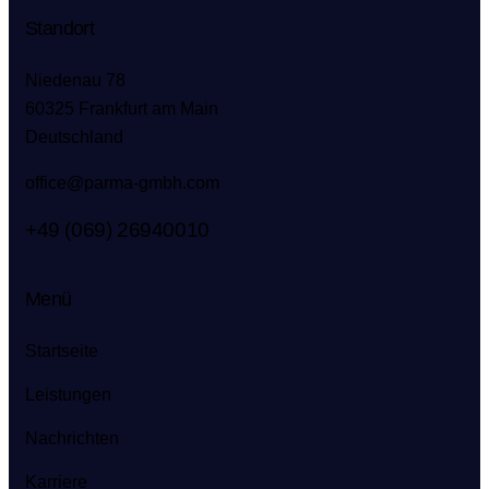
Standort
Niedenau 78
60325 Frankfurt am Main
Deutschland
office@parma-gmbh.com
+49 (069) 26940010
Menü
Startseite
Leistungen
Nachrichten
Karriere